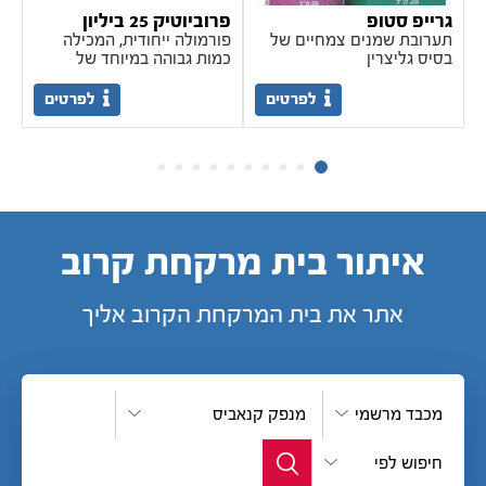
גרייפ סטופ
פרוביוטיק 25 ביליון
ויטמ
תערובת שמנים צמחיים של
פורמולה ייחודית, המכילה
לח
בסיס גליצרין
כמות גבוהה במיוחד של
וה
חיידקי פרוביוטיקה (25 בעלת
שילוב אופטימלי של 9 זנים
לפרטים
לפרטים
של חיידקים פרוביוטיים, אשר
נחקרו קלינית. פרוביוטיקה
איכותית המגובה במחקרים
קליניים, אשר מיוצרת
בתהליכי ייצור קפדניים. כשר
פרווה, בכשרות בד"ץ חתם
סופר. ויגאן פרנדלי. האריזה
מכילה 30 כמוסות. .נשים
איתור בית מרקחת קרוב
בהריון, מניקות, אנשים
שנוטלים תרופות מרשם
וילדים - יש להוועץ ברופא
אתר את בית המרקחת הקרוב אליך
לפני השימוש.
מכבד מרשמי
מנפק קנאביס
חיפוש לפי